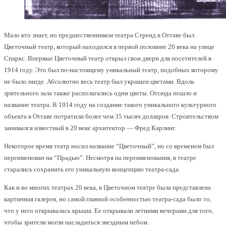
Мало кто знает, но предшественником театра Стренд в Оттаве был
Цветочный театр, который находился в первой половине 20 века на улице
Спаркс. Впервые Цветочный театр открыл свои двери для посетителей в
1914 году. Это был по-настоящему уникальный театр, подобных которому
не было нигде. Абсолютно весь театр был украшен цветами. Вдоль
зрительного зала также располагались одни цветы. Отсюда пошло и
название театра. В 1914 году на создание такого уникального культурного
объекта в Оттаве потратили более чем 35 тысяч долларов. Строительством
занимался известный в 20 веке архитектор — Фред Карлинг.
Некоторое время театр носил название “Цветочный”, но со временем был
переименован на “Прадью”. Несмотря на переименования, в театре
старались сохранить его уникальную концепцию театра-сада.
Как и во многих театрах 20 века, в Цветочном театре была представлена
картинная галерея, но самой главной особенностью театра-сада было то,
что у него открывалась крыша. Ее открывали летними вечерами для того,
чтобы зрители могли насладиться звездным небом.