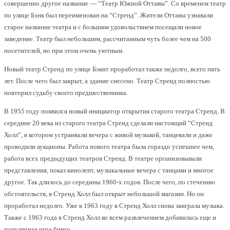
совершенно другое название — “Театр Южной Оттавы”. Со временем театр
по улице Бэнк был переименован на “Стренд”. Жители Оттавы узнавали
старое название театра и с большим удовольствием посещали новое
заведение. Театр был небольшим, рассчитанным чуть более чем на 500
посетителей, но при этом очень уютным.
Новый театр Стренд по улице Бэкнт проработал также недолго, всего пять
лет. После чего был закрыт, а здание снесено. Театр Стренд полностью
повторил судьбу своего предшественника.
В 1955 году появился новый инициатор открытия старого театра Стренд. В
середине 20 века из старого театра Стренд сделали настоящий “Стренд
Холл”, в котором устраивали вечера с живой музыкой, танцевали и даже
проводили аукционы. Работа нового театра была гораздо успешнее чем,
работа всех предыдущих театров Стренд. В театре организовывали
представления, показ кинолент, музыкальные вечера с танцами и многое
другое. Так длилось до середины 1960-х годов. После чего, по стечению
обстоятельств, в Стренд Холл был открыт небольшой магазин. Но он
проработал недолго. Уже в 1963 году в Стренд Холл снова заиграла музыка.
Также с 1963 года в Стренд Холл ко всем развлечением добавилась еще и
популярная игра бинго.