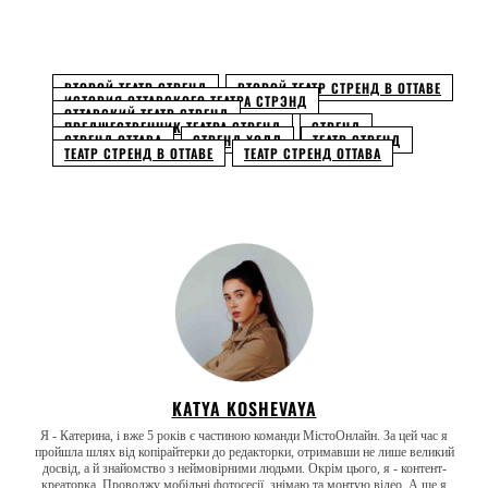
Facebook
Twitter
Pinterest
WhatsApp
ВТОРОЙ ТЕАТР СТРЕНД
ВТОРОЙ ТЕАТР СТРЕНД В ОТТАВЕ
ИСТОРИЯ ОТТАВСКОГО ТЕАТРА СТРЭНД
ОТТАВСКИЙ ТЕАТР СТРЕНД
ПРЕДШЕСТВЕННИК ТЕАТРА СТРЕНД
СТРЕНД
СТРЕНД ОТТАВА
СТРЕНД ХОЛЛ
ТЕАТР СТРЕНД
ТЕАТР СТРЕНД В ОТТАВЕ
ТЕАТР СТРЕНД ОТТАВА
KATYA KOSHEVAYA
Я - Катерина, і вже 5 років є частиною команди МістоОнлайн. За цей час я
пройшла шлях від копірайтерки до редакторки, отримавши не лише великий
досвід, а й знайомство з неймовірними людьми. Окрім цього, я - контент-
креаторка. Проводжу мобільні фотосесії, знімаю та монтую відео. А ще я