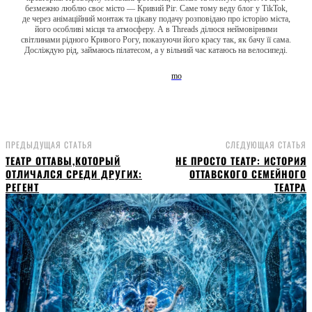
безмежно люблю своє місто — Кривий Ріг. Саме тому веду блог у TikTok,
де через анімаційний монтаж та цікаву подачу розповідаю про історію міста,
його особливі місця та атмосферу. А в Threads ділюся неймовірними
світлинами рідного Кривого Рогу, показуючи його красу так, як бачу її сама.
Досліждую рід, займаюсь пілатесом, а у вільний час катаюсь на велосипеді.
ПРЕДЫДУЩАЯ СТАТЬЯ
СЛЕДУЮЩАЯ СТАТЬЯ
ТЕАТР ОТТАВЫ,КОТОРЫЙ
НЕ ПРОСТО ТЕАТР: ИСТОРИЯ
ОТЛИЧАЛСЯ СРЕДИ ДРУГИХ:
ОТТАВСКОГО СЕМЕЙНОГО
РЕГЕНТ
ТЕАТРА